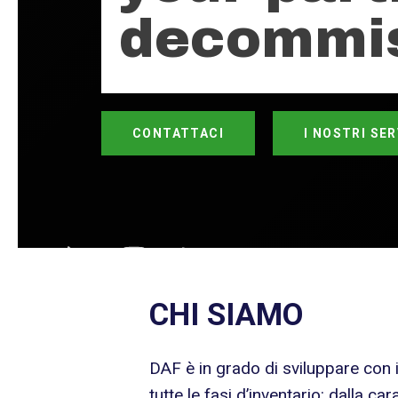
decommis
CONTATTACI
I NOSTRI SER
CHI SIAMO
DAF è in grado di sviluppare con i 
tutte le fasi d’inventario: dalla ca