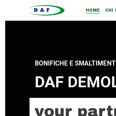
Skip
HOME
CHI
to
main
content
BONIFICHE E SMALTIMENTO
DAF DEMOL
your part