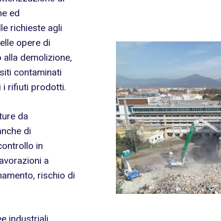
one ed
le richieste agli
elle opere di
no alla demolizione,
siti contaminati
i rifiuti prodotti.
ature da
anche di
ontrollo in
lavorazioni a
inamento, rischio di
e industriali